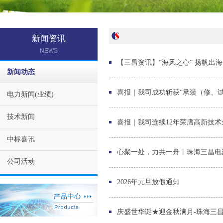
新闻资讯
NEWS
【三昌资讯】“海风之心” 扬帆出
新闻动态
喜报｜我司成功斩获“承装（修、
电力新闻(业绩)
技术新闻
喜报｜我司连续12年荣膺高新技
中标喜讯
心聚一处，力共一舟丨珠海三昌电
公司活动
2026年元旦放假通知
庆盛世华诞★迎金秋满月-珠海三