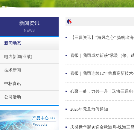
新闻资讯
NEWS
【三昌资讯】“海风之心” 扬帆出
新闻动态
喜报｜我司成功斩获“承装（修、
电力新闻(业绩)
技术新闻
喜报｜我司连续12年荣膺高新技
中标喜讯
心聚一处，力共一舟丨珠海三昌电
公司活动
2026年元旦放假通知
庆盛世华诞★迎金秋满月-珠海三