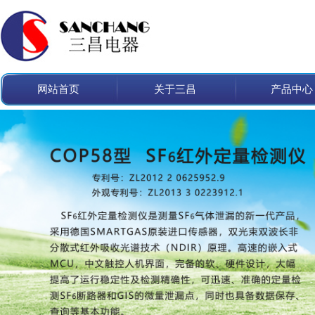
网站首页
关于三昌
产品中心