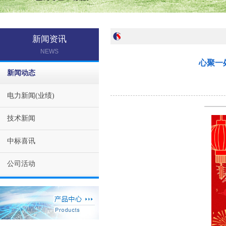
新闻资讯
NEWS
心聚一
新闻动态
电力新闻(业绩)
技术新闻
中标喜讯
公司活动