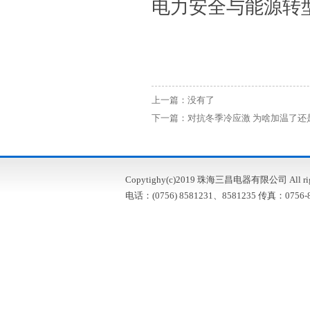
电力安全与能源转
上一篇：没有了
下一篇：
对抗冬季冷应激 为啥加温了还
Copytighy(c)2019 珠海三昌电器有限公司 All right
电话：(0756) 8581231、8581235 传真：0756