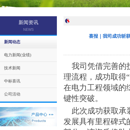
新闻资讯
NEWS
喜报｜我司成功斩获
新闻动态
电力新闻(业绩)
我司凭借完善的技
技术新闻
理流程，成功取得
中标喜讯
在电力工程领域的
公司活动
键性突破。
此次成功获取承装
发展具有里程碑式