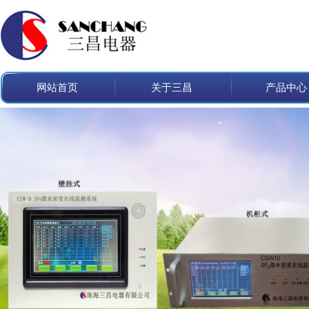
网站首页
关于三昌
产品中心