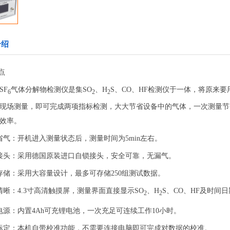
介绍
点
SF
气体分解物检测仪是集SO
、H
S、CO、HF检测仪于一体，将原来
6
2
2
现场测量，即可完成两项指标检测，大大节省设备中的气体，一次测量节省
效率。
省气：开机进入测量状态后，测量时间为5min左右。
接头：采用德国原装进口自锁接头，安全可靠，无漏气。
存储：采用大容量设计，最多可存储250组测试数据。
清晰：4.3寸高清触摸屏，测量界面直接显示SO
、H
S、CO、HF及时间
2
2
电源：内置4Ah可充锂电池，一次充足可连续工作10小时。
标定：本机自带校准功能，不需要连接电脑即可完成对数据的校准。