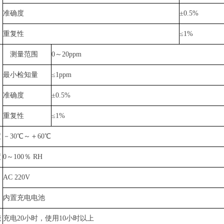
准确度
±0.5%
重复性
≤1%
测量范围
0～20ppm
最小检知量
≤1ppm
准确度
±0.5%
重复性
≤1%
度
－30℃～＋60℃
度
0～100％ RH
AC 220V
内置充电电池
能
充电20小时，使用10小时以上