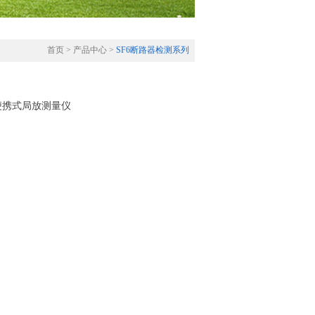
首页 > 产品中心 >
SF6断路器检测系列
F 便携式局放测量仪