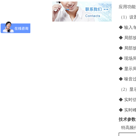
应用功能
（1）设
◆ 输入
◆ 局部
◆ 局部
◆ 现场
◆ 显示
◆ 噪音
（2）显
◆ 实时
◆ 实时
技术参数
特高频