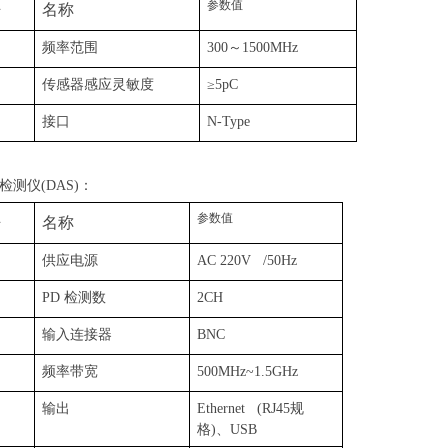
参数值
名称
号
频率范围
300
～1500MHz
传感器感应灵敏度
≥5pC
接口
N-Type
检测仪(DAS)：
参数值
名称
号
供应电源
AC 220V /50Hz
PD
检测数
2CH
输入连接器
BNC
频率带宽
500MHz~1.5GHz
输出
Ethernet (RJ45
规
格)、USB