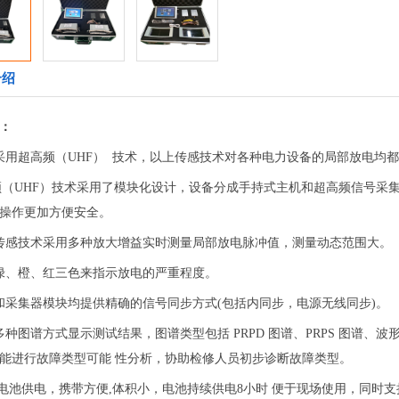
介绍
：
同时采用超高频（UHF） 技术，以上传感技术对各种电力设备的局部放电
高频（UHF）技术采用了模块化设计，设备分成手持式主机和超高频信号
操作更加方便安全。
各种传感技术采用多种放大增益实时测量局部放电脉冲值，测量动态范围大。
采用绿、橙、红三色来指示放电的严重程度。
主机和采集器模块均提供精确的信号同步方式(包括内同步，电源无线同步)。
采用多种图谱方式显示测试结果，图谱类型包括 PRPD 图谱、PRPS 图谱
能进行故障类型可能 性分析，协助检修人员初步诊断故障类型。
锂电池供电，携带方便,体积小，电池持续供电8小时 便于现场使用，同时支