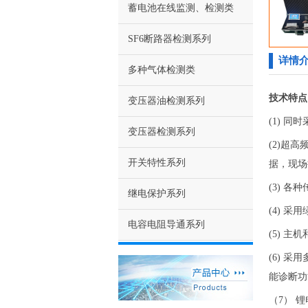
蓄电池在线监测、检测类
SF6断路器检测系列
详情
多种气体检测类
技术特点
变压器油检测系列
(1) 
变压器检测系列
(2)超
开关特性系列
据，现场
(3) 
继电保护系列
(4) 
电容电阻导通系列
(5) 
(6) 
能诊断功
（7） 