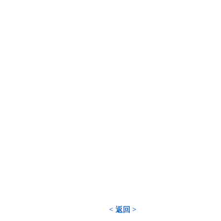
< 返回 >