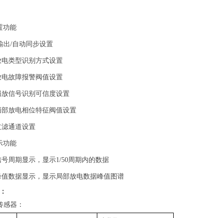
置功能
/输出/自动同步设置
放电类型识别方式设置
放电故障报警阀值设置
局放信号识别可信度设置
局部放电相位特征阀值设置
过滤通道设置
示功能
信号周期显示，显示1/50周期内的数据
峰值数据显示，显示局部放电数据峰值图谱
：
传感器：