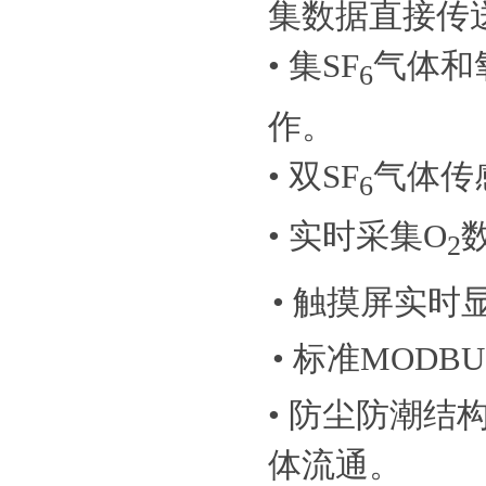
集数据直接传
•
集SF
气体和
6
作。
• 双SF
气体传
6
• 实时采集O
2
•
触摸屏实时
•
标准MODBU
•
防尘防潮结
体流通。